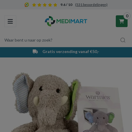
9.6 / 10
(531 beoordelingen)
0
Toggle navigation
Waar bent u naar op zoek?
Gratis verzending vanaf €50,-
Winkelwagen
Uw winkelwagen is leeg.
Vul hem met producten.