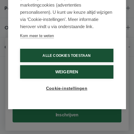
marketingcookies (advertenties
Populaire merken
personaliseren). U kunt uw keuze altijd wijzigen
via ‘Cookie-instellingen’. Meer informatie
hierover vindt u via onderstaande link.
Over ons
Kom meer te weten
Contact
Schrijf je in voor onze nieuwsbrief
ALLE COOKIES TOESTAAN
Ontvang als eerste de beste aanbiedingen en persoonlijk
advies
WEIGEREN
Voornaam
Cookie-instellingen
9.6 / 10
(531 beoordelingen)
Email
© 2026 - Medimart.nl.
Inschrijven