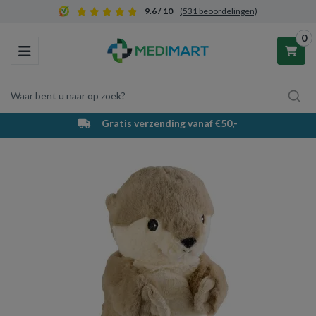
9.6 / 10
(531 beoordelingen)
0
Toggle navigation
Waar bent u naar op zoek?
Gratis verzending vanaf €50,-
Winkelwagen
Uw winkelwagen is leeg.
Vul hem met producten.