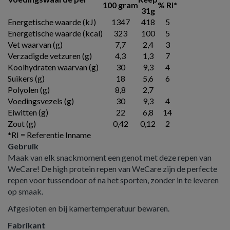
100 gram
% RI*
31g
Energetische waarde (kJ)
1347
418
5
Energetische waarde (kcal)
323
100
5
Vet waarvan (g)
7,7
2,4
3
Verzadigde vetzuren (g)
4,3
1,3
7
Koolhydraten waarvan (g)
30
9,3
4
Suikers (g)
18
5,6
6
Polyolen (g)
8,8
2,7
Voedingsvezels (g)
30
9,3
4
Eiwitten (g)
22
6,8
14
Zout (g)
0,42
0,12
2
*RI = Referentie Inname
Gebruik
Maak van elk snackmoment een genot met deze repen van
WeCare! De high protein repen van WeCare zijn de perfecte
repen voor tussendoor of na het sporten, zonder in te leveren
op smaak.
Afgesloten en bij kamertemperatuur bewaren.
Fabrikant