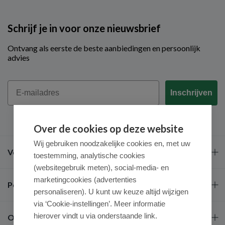
Schrijf je in voor onze nieuwsbrief
Ontvang als eerste de beste aanbiedingen en persoonlijk
advies
Email
Inschrijven
Over de cookies op deze website
Wij gebruiken noodzakelijke cookies en, met uw
Veel gestelde vragen
toestemming, analytische cookies
(websitegebruik meten), social-media- en
marketingcookies (advertenties
Populaire merken
personaliseren). U kunt uw keuze altijd wijzigen
via ‘Cookie-instellingen’. Meer informatie
hierover vindt u via onderstaande link.
Over ons