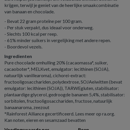
krijgen, terwijl je geniet van de heerlijke smaakcombinatie
van banaan en chocolade.
- Bevat 22 gram proteïne per 100 gram.
- Per stuk verpakt, dus ideaal voor onderweg.
- Slechts 100 kcal per reep.
- 61% minder suikers in vergelijking met andere repen.
- Boordevol vezels.
Ingredienten
Pure chocolade omhulling 20% (cacaomassa*, suiker,
cacaoboter*, MELKvet, emulgator: lecithinen (SOJA),
natuurlijk vanillearoma), cichorei-extract:
fructooligosacchariden, polydextrose, SOJAeiwitten (bevat
emulgator: lecithinen (SOJA)), TARWEgluten, stabilisator:
plantaardige glycerol, gedroogde bananen 5,4%, stabilisator:
sorbitolen, fructooligosacchariden, fructose, natuurlijk
banaanaroma, zeezout
*Rainforest Alliance gecertificeerd. Lees meer op ra.org.
Kan noten, eieren en sesamzaad bevatten
Voedingswaarde per
Reep