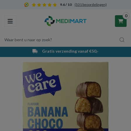
9.6 / 10
(531 beoordelingen)
0
Toggle navigation
Waar bent u naar op zoek?
Gratis verzending vanaf €50,-
Winkelwagen
Uw winkelwagen is leeg.
Vul hem met producten.