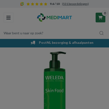
9.6 / 10
(531 beoordelingen)
0
Toggle navigation
Waar bent u naar op zoek?
PostNL bezorging & afhaalpunten
Winkelwagen
Uw winkelwagen is leeg.
Vul hem met producten.