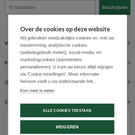
Email
Inschrijven
Over de cookies op deze website
Wij gebruiken noodzakelijke cookies en, met uw
Veel gestelde vragen
toestemming, analytische cookies
(websitegebruik meten), social-media- en
marketingcookies (advertenties
Populaire merken
personaliseren). U kunt uw keuze altijd wijzigen
via ‘Cookie-instellingen’. Meer informatie
hierover vindt u via onderstaande link.
Over ons
Kom meer te weten
Contact
ALLE COOKIES TOESTAAN
Schrijf je in voor onze nieuwsbrief
WEIGEREN
Ontvang als eerste de beste aanbiedingen en persoonlijk
advies