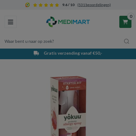
9.6 / 10
(531 beoordelingen)
0
Toggle navigation
Waar bent u naar op zoek?
Gratis verzending vanaf €50,-
Winkelwagen
Uw winkelwagen is leeg.
Vul hem met producten.