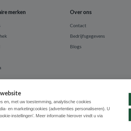
ire merken
Over ons
s
Contact
hek
Bedrijfsgegevens
d
Blogs
a
 website
es en, met uw toestemming, analytische cookies
dia- en marketingcookies (advertenties personaliseren). U
ookie-instellingen’. Meer informatie hierover vindt u via