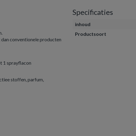
Specificaties
inhoud
n.
Productsoort
t dan conventionele producten
t 1 sprayflacon
iee stoffen, parfum,