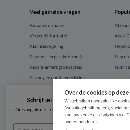
Veel gestelde vragen
Popula
Betaalinformatie
Attend
Verzendinformatie
Accu-C
Klachtenregeling
Depen
Product- en prijsinformatie
Fagron
Recalls en terugroepacties
Nutrici
Privacy en cookieverklaring
Cookie instellingen
Over de cookies op deze
Algemene voorwaarden
Schrijf je in voor onze nieuwsbrief
Wij gebruiken noodzakelijke cooki
(websitegebruik meten), social-me
Herroepingsrecht en retouren
Ontvang als eerste de beste aanbiedingen en persoonlijk
advies
kunt uw keuze altijd wijzigen via ‘C
onderstaande link.
Email