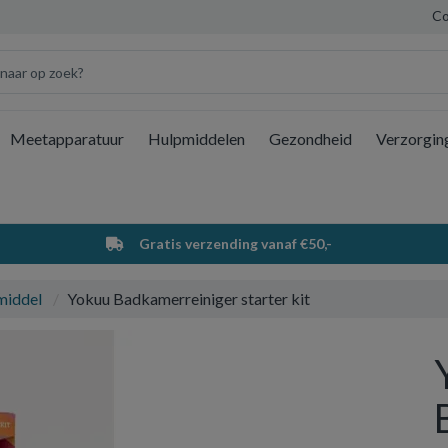
Co
Meetapparatuur
Hulpmiddelen
Gezondheid
Verzorgin
Wi
Gratis verzending vanaf €50,-
middel
Yokuu Badkamerreiniger starter kit