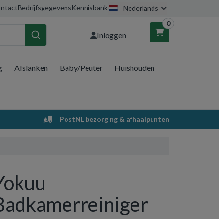
ntact
Bedrijfsgegevens
Kennisbank
Nederlands
0
Inloggen
g
Afslanken
Baby/Peuter
Huishouden
nkelwagen
Uw winkelwagen is leeg.
PostNL bezorging & afhaalpunten
Vul hem met producten.
Yokuu
Badkamerreiniger