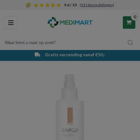
9.6 / 10
(531 beoordelingen)
0
Toggle navigation
Waar bent u naar op zoek?
Gratis verzending vanaf €50,-
Winkelwagen
Uw winkelwagen is leeg.
Vul hem met producten.