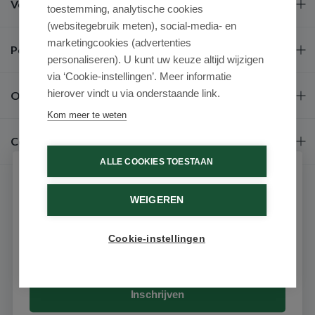
Veel gestelde vragen
toestemming, analytische cookies
(websitegebruik meten), social-media- en
marketingcookies (advertenties
Populaire merken
personaliseren). U kunt uw keuze altijd wijzigen
via ‘Cookie-instellingen’. Meer informatie
hierover vindt u via onderstaande link.
Over ons
Kom meer te weten
Contact
ALLE COOKIES TOESTAAN
Schrijf je in voor onze nieuwsbrief
WEIGEREN
Ontvang als eerste de beste aanbiedingen en persoonlijk
advies
Cookie-instellingen
Email
9.6 / 10
(531 beoordelingen)
© 2026 - Medimart.nl.
Inschrijven