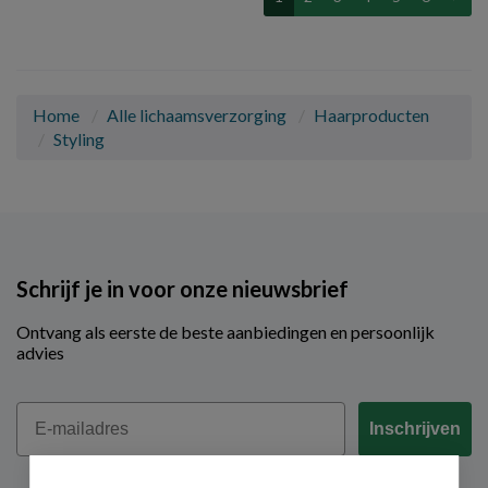
Home
Alle lichaamsverzorging
Haarproducten
Styling
Schrijf je in voor onze nieuwsbrief
Ontvang als eerste de beste aanbiedingen en persoonlijk
advies
Email
Inschrijven