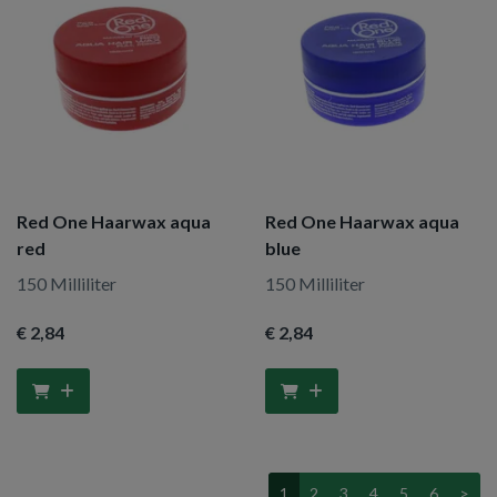
Red One Haarwax aqua
Red One Haarwax aqua
red
blue
150 Milliliter
150 Milliliter
€ 2
,84
€ 2
,84
1
2
3
4
5
6
>