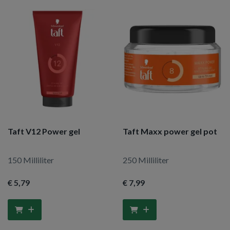
Taft V12 Power gel
Taft Maxx power gel pot
150 Milliliter
250 Milliliter
€ 5
,79
€ 7
,99