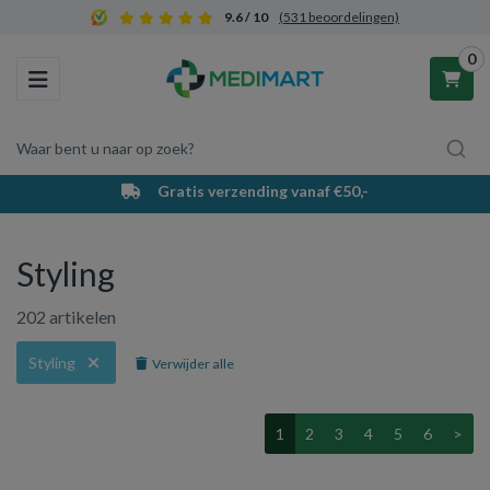
9.6 / 10
(531 beoordelingen)
0
Toggle navigation
Waar bent u naar op zoek?
Gratis verzending vanaf €50,-
Winkelwagen
Styling
Uw winkelwagen is leeg.
202 artikelen
Vul hem met producten.
Styling
Verwijder alle
1
2
3
4
5
6
>