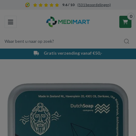
9.6 / 10
(531 beoordelingen)
0
Toggle navigation
Waar bent u naar op zoek?
Gratis verzending vanaf €50,-
Winkelwagen
Uw winkelwagen is leeg.
Vul hem met producten.