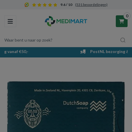
9.6 / 10
(531 beoordelingen)
0
Toggle navigation
Waar bent u naar op zoek?
PostNL bezorging & afhaalpunten
Winkelwagen
Uw winkelwagen is leeg.
Vul hem met producten.