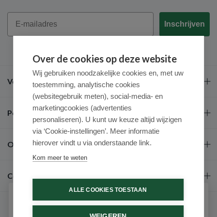
Email
Inschrijven
Over de cookies op deze website
Wij gebruiken noodzakelijke cookies en, met uw
Veel gestelde vragen
toestemming, analytische cookies
(websitegebruik meten), social-media- en
marketingcookies (advertenties
Populaire merken
personaliseren). U kunt uw keuze altijd wijzigen
via ‘Cookie-instellingen’. Meer informatie
hierover vindt u via onderstaande link.
Over ons
Kom meer te weten
Contact
ALLE COOKIES TOESTAAN
Schrijf je in voor onze nieuwsbrief
WEIGEREN