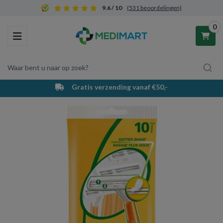
9.6 / 10
(531 beoordelingen)
0
Toggle navigation
Waar bent u naar op zoek?
Gratis verzending vanaf €50,-
Winkelwagen
Uw winkelwagen is leeg.
Vul hem met producten.