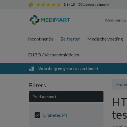
9.6 / 10
(531 beoordelingen)
Incontinentie
Zelftesten
Medische voeding
EHBO / Verbandmiddelen
Voordelig en groot assortiment
Hom
Filters
Productsoort
HT
tes
Diabetes
(4)
4 artik