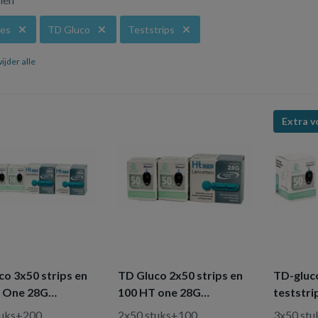
tes
TD Gluco
Teststrips
ijder alle
Extra v
co 3x50 strips en
TD Gluco 2x50 strips en
TD-gluc
 One 28G
100 HT one 28G
teststri
ten
lancetten
voordee
tuks+200
2x50 stuks+100
3x50 stu