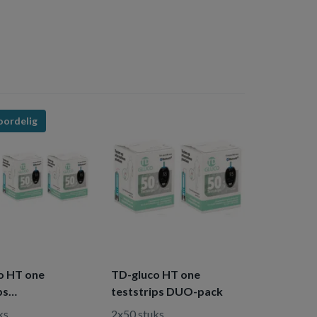
oordelig
o HT one
TD-gluco HT one
ps
teststrips DUO-pack
lverpakking
ks
2x50 stuks