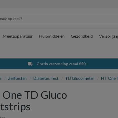
Meetapparatuur
Hulpmiddelen
Gezondheid
Verzorgin
Wi
Gratis verzending vanaf €50,-
e
Zelftesten
Diabetes Test
TD Gluco meter
HT One T
 One TD Gluco
tstrips
elen