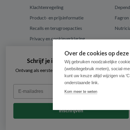
Klachtenregeling
Depen
Product- en prijsinformatie
Fagron
Recalls en terugroepacties
Nutrici
Privacy en cookieverklaring
Cookie instellingen
Over de cookies op deze
Algemene voorwaarden
Schrijf je in voor onze nieuwsbrief
Wij gebruiken noodzakelijke cooki
(websitegebruik meten), social-me
Herroepingsrecht en retouren
Ontvang als eerste de beste aanbiedingen en persoonlijk
advies
kunt uw keuze altijd wijzigen via ‘C
onderstaande link.
Email
Kom meer te weten
Inschrijven
© 2026 - Medimart.nl.