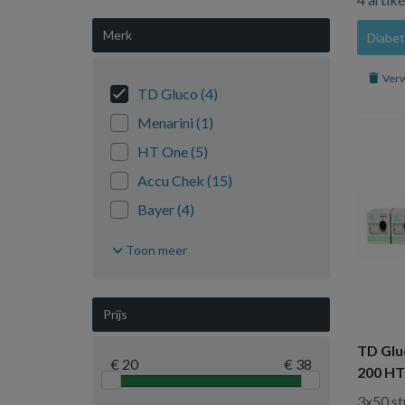
Merk
Diabe
Verw
TD Gluco
(4)
Menarini
(1)
HT One
(5)
Accu Chek
(15)
Bayer
(4)
Caresens
(2)
Toon meer
Diatesse
(5)
Freestyle
(2)
Prijs
Medisana
(1)
TD Glu
€ 20
€ 38
200 HT
lancet
3x50 s