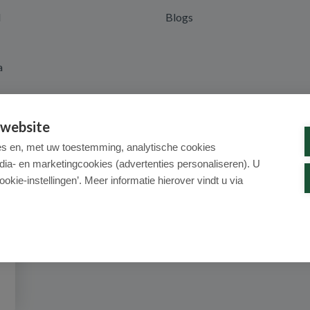
d
Blogs
a
 website
es en, met uw toestemming, analytische cookies
dia- en marketingcookies (advertenties personaliseren). U
ookie-instellingen’. Meer informatie hierover vindt u via