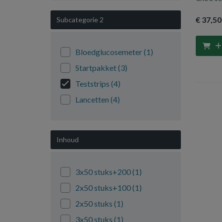
€ 37
,50
Subcategorie 2
Bloedglucosemeter
(1)
Startpakket
(3)
Teststrips
(4)
Lancetten
(4)
Inhoud
3x50 stuks+200
(1)
2x50 stuks+100
(1)
2x50 stuks
(1)
3x50 stuks
(1)