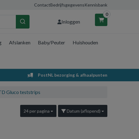
Contact
Bedrijfsgegevens
Kennisbank
0
Inloggen
g
Afslanken
Baby/Peuter
Huishouden
nkelwagen
Uw winkelwagen is leeg.
PostNL bezorging & afhaalpunten
Vul hem met producten.
D Gluco teststrips
24 per pagina
Datum (aflopend)