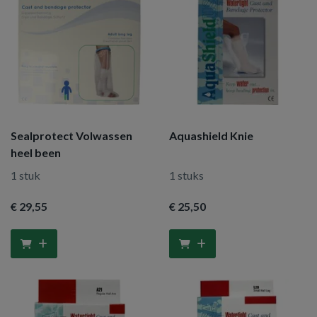
Sealprotect Volwassen
Aquashield Knie
heel been
1 stuk
1 stuks
€ 29
,55
€ 25
,50