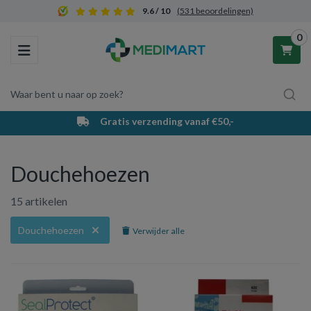
9.6 / 10
(531 beoordelingen)
0
Toggle navigation
Waar bent u naar op zoek?
Gratis verzending vanaf €50,-
Winkelwagen
Douchehoezen
Uw winkelwagen is leeg.
15 artikelen
Vul hem met producten.
Douchehoezen
Verwijder alle