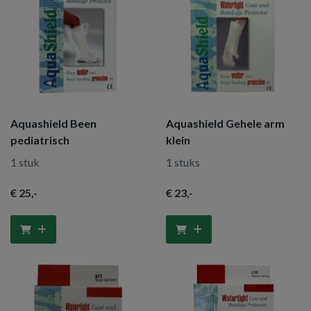
Aquashield Been
Aquashield Gehele arm
pediatrisch
klein
1 stuk
1 stuks
€ 25
,-
€ 23
,-