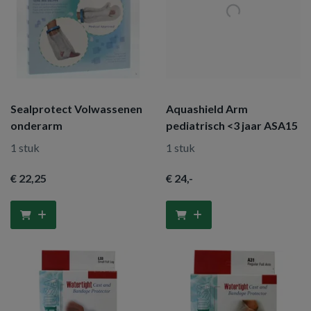
Sealprotect Volwassenen
Aquashield Arm
onderarm
pediatrisch <3 jaar ASA15
1 stuk
1 stuk
€ 22
,25
€ 24
,-