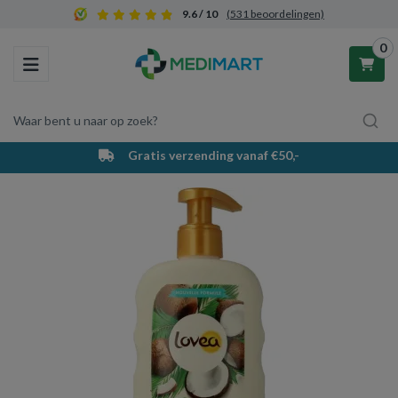
9.6 / 10
(531 beoordelingen)
0
Toggle navigation
Waar bent u naar op zoek?
Gratis verzending vanaf €50,-
Winkelwagen
Uw winkelwagen is leeg.
Vul hem met producten.