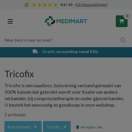
9.6 / 10
(531 beoordelingen)
0
Toggle navigation
Waar bent u naar op zoek?
Gratis verzending vanaf €50,-
Winkelwagen
Tricofix
Uw winkelwagen is leeg.
Tricofix is een naadloos, buisvormig verband gemaakt van
Vul hem met producten.
100% katoen dat gebruikt wordt voor fixatie van andere
verbanden, bij compressietherapie en onder gipsverbanden.
U bestelt het eenvoudig en goedkoop in onze webshop.
2 artikelen
Buisverband
Tricofix
Verwijder alle