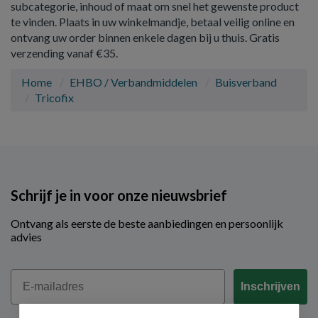
subcategorie, inhoud of maat om snel het gewenste product
te vinden. Plaats in uw winkelmandje, betaal veilig online en
ontvang uw order binnen enkele dagen bij u thuis. Gratis
verzending vanaf €35.
Home
EHBO / Verbandmiddelen
Buisverband
Tricofix
Schrijf je in voor onze nieuwsbrief
Ontvang als eerste de beste aanbiedingen en persoonlijk
advies
Email
Inschrijven