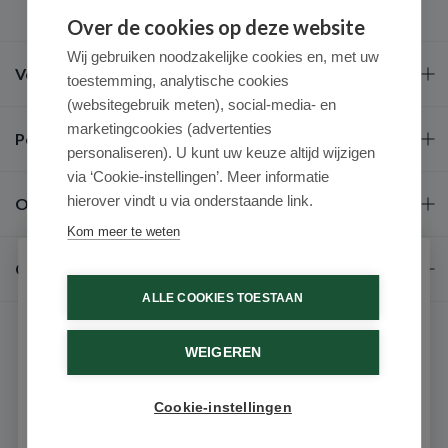
Over de cookies op deze website
Wij gebruiken noodzakelijke cookies en, met uw
Veel gestelde vragen
toestemming, analytische cookies
(websitegebruik meten), social-media- en
marketingcookies (advertenties
Populaire merken
personaliseren). U kunt uw keuze altijd wijzigen
via ‘Cookie-instellingen’. Meer informatie
hierover vindt u via onderstaande link.
Over ons
Kom meer te weten
Contact
Schrijf je in voor onze nieuwsbrief
ALLE COOKIES TOESTAAN
Ontvang als eerste de beste aanbiedingen en persoonlijk
advies
WEIGEREN
Voornaam
Cookie-instellingen
9.6 / 10
(531 beoordelingen)
Email