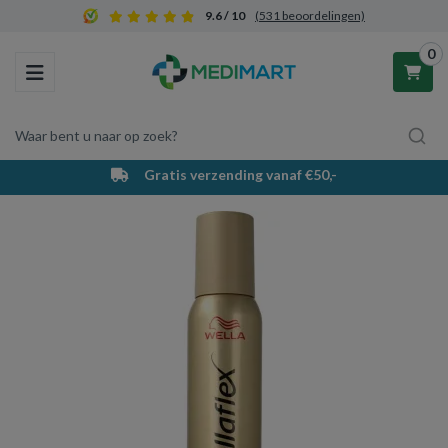
9.6 / 10
(531 beoordelingen)
0
Toggle navigation
Waar bent u naar op zoek?
Gratis verzending vanaf €50,-
Winkelwagen
Uw winkelwagen is leeg.
Vul hem met producten.