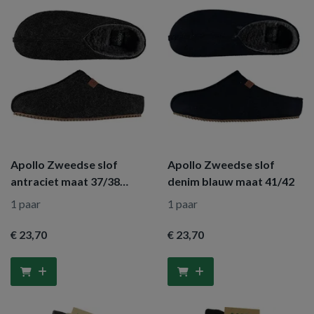
Apollo Zweedse slof
Apollo Zweedse slof
antraciet maat 37/38
denim blauw maat 41/42
dames
1 paar
1 paar
€ 23
,70
€ 23
,70