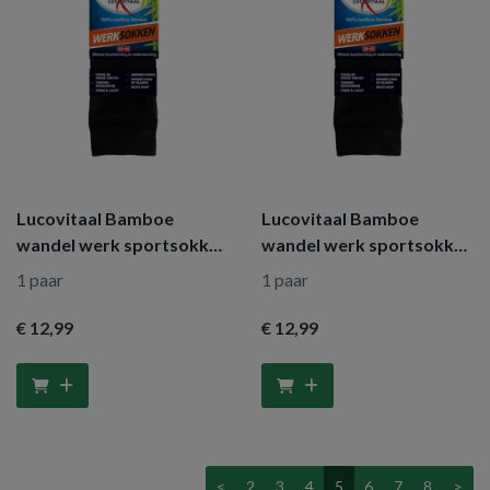
Lucovitaal Bamboe
Lucovitaal Bamboe
wandel werk sportsokken
wandel werk sportsokken
maat 43-46
maat 39-42
1 paar
1 paar
€ 12
,99
€ 12
,99
<
2
3
4
5
6
7
8
>