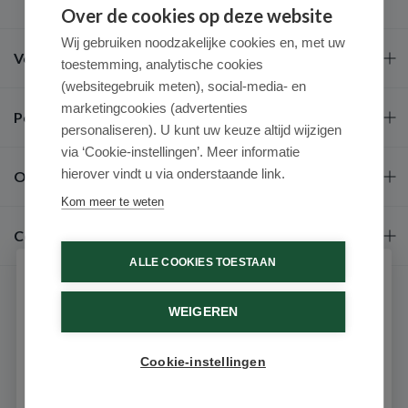
Over de cookies op deze website
Wij gebruiken noodzakelijke cookies en, met uw
Veel gestelde vragen
toestemming, analytische cookies
(websitegebruik meten), social-media- en
marketingcookies (advertenties
Populaire merken
personaliseren). U kunt uw keuze altijd wijzigen
via ‘Cookie-instellingen’. Meer informatie
hierover vindt u via onderstaande link.
Over ons
Kom meer te weten
Contact
ALLE COOKIES TOESTAAN
Schrijf je in voor onze nieuwsbrief
WEIGEREN
Ontvang als eerste de beste aanbiedingen en persoonlijk
advies
Cookie-instellingen
Email
9.6 / 10
(531 beoordelingen)