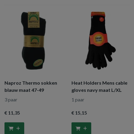
Naproz Thermo sokken
Heat Holders Mens cable
blauw maat 47-49
gloves navy maat L/XL
3 paar
1 paar
€ 11
,35
€ 15
,15