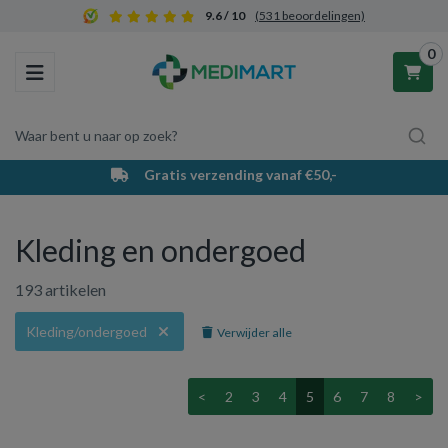
9.6 / 10
(531 beoordelingen)
0
Toggle navigation
Waar bent u naar op zoek?
PostNL bezorging & afhaalpunten
Winkelwagen
Kleding en ondergoed
Uw winkelwagen is leeg.
193 artikelen
Vul hem met producten.
Kleding/ondergoed
Verwijder alle
<
2
3
4
5
6
7
8
>