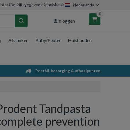
ntact
Bedrijfsgegevens
Kennisbank
Nederlands
0
Inloggen
g
Afslanken
Baby/Peuter
Huishouden
nkelwagen
Uw winkelwagen is leeg.
PostNL bezorging & afhaalpunten
Vul hem met producten.
Prodent Tandpasta
complete prevention