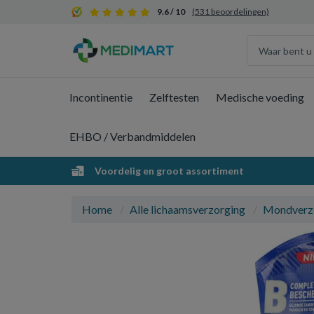
9.6 / 10
(531 beoordelingen)
Incontinentie
Zelftesten
Medische voeding
EHBO / Verbandmiddelen
Voordelig en groot assortiment
Home
Alle lichaamsverzorging
Mondverz