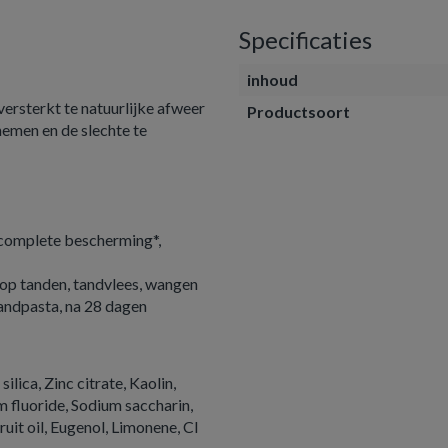
Specificaties
inhoud
ersterkt te natuurlijke afweer
Productsoort
emen en de slechte te
n complete bescherming*,
 op tanden, tandvlees, wangen
tandpasta, na 28 dagen
ica, Zinc citrate, Kaolin,
m fluoride, Sodium saccharin,
uit oil, Eugenol, Limonene, CI