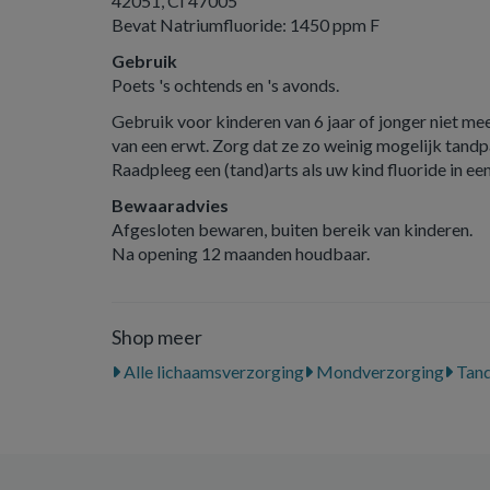
42051, CI 47005
Bevat Natriumfluoride: 1450 ppm F
Gebruik
Poets 's ochtends en 's avonds.
Gebruik voor kinderen van 6 jaar of jonger niet me
van een erwt. Zorg dat ze zo weinig mogelijk tandp
Raadpleeg een (tand)arts als uw kind fluoride in e
Bewaaradvies
Afgesloten bewaren, buiten bereik van kinderen.
Na opening 12 maanden houdbaar.
Shop meer
Alle lichaamsverzorging
Mondverzorging
Tand