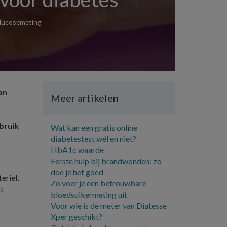
dglucosemeting
an
Meer artikelen
bruik
Wat kan een gratis online
diabetestest wél en niet?
HbA1c waarde
Eerste hulp bij brandwonden: zo
doe je het goed
eriel,
Zo voer je een betrouwbare
ot
bloedsuikermeting uit
Voor wie is de meter van Diatesse
Xper geschikt?