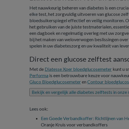
Het nauwkeurig beheren van diabetes is een crucial
elke test, het zorgvuldig uitvoeren van glucose zelf
bloedsuikerspiegel effectief en veilig monitoren.
het gebruiken van de juiste testmaterialen, essent
een dagboek en regelmatig overleg met uw zorgverl
bij het maken van weloverwogen beslissingen over u
spelen in uw diabeteszorg en uw kwaliteit van leve
Direct een glucose zelftest aan
Met de
Diatesse Xper bloedglucosemeter
kunt u s
Performa
is een betrouwbare keuze voor nauwkeur
Gluco Bloedglucosemeter
en
Contour bloedgluco
Bekijk en vergelijk alle diabetes zelftests in onze
Lees ook:
Een Goede Verbandkoffer: Richtlijnen van He
Oranje Kruis voor verbandkoffers