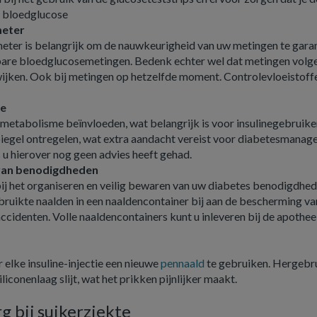
je bloedglucose
meter
meter is belangrijk om de nauwkeurigheid van uw metingen te gara
wbare bloedglucosemetingen. Bedenk echter wel dat metingen volg
ken. Ook bij metingen op hetzelfde moment. Controlevloeistoff
me
metabolisme beïnvloeden, wat belangrijk is voor insulinegebruike
egel ontregelen, wat extra aandacht vereist voor diabetesmana
 u hierover nog geen advies heeft gehad.
 van benodigdheden
bij het organiseren en veilig bewaren van uw diabetes benodigdhed
ruikte naalden in een naaldencontainer bij aan de bescherming va
accidenten. Volle naaldencontainers kunt u inleveren bij de apothee
r elke insuline-injectie een nieuwe
pennaald
te gebruiken. Hergebr
iconenlaag slijt, wat het prikken pijnlijker maakt.
g bij suikerziekte