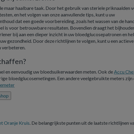
e maar haalbare taak. Door het gebruik van steriele priknaalden 
testen, en het volgen van onze aanvullende tips, kunt u uw
 Onthoud dat een goede voorbereiding, zoals het wassen van de han
ieel is voor betrouwbare resultaten. Bovendien draagt het bijhoude
ener bij aan een dieper inzicht in uw bloedglucosepatronen en hel
w gezondheid. Door deze richtlijnen te volgen, kunt u een actieve
n verbeteren.
schaffen?
nel en eenvoudig uw bloedsuikerwaarden meten. Ook de
Accu Che
ige bloedglucosemetingen. Een andere veelgebruikte meters zijn
semeter
 shop
t Oranje Kruis
. De belangrijkste punten uit de laatste richtlijnen 