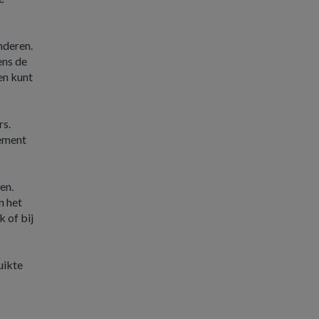
nderen.
ens de
en kunt
rs.
gement
en.
n het
k of bij
uikte