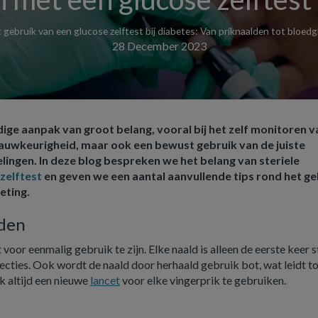
 gebruik van een glucose zelftest bij diabetes: Van priknaalden tot bloe
28 December 2023
dige aanpak van groot belang, vooral bij het zelf monitoren v
nauwkeurigheid, maar ook een bewust gebruik van de juiste
ngen. In deze blog bespreken we het belang van steriele
zelftest
en geven we een aantal aanvullende tips rond het ge
eting.
lden
voor eenmalig gebruik te zijn. Elke naald is alleen de eerste keer st
fecties. Ook wordt de naald door herhaald gebruik bot, wat leidt t
jk altijd een nieuwe
lancet
voor elke vingerprik te gebruiken.