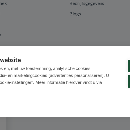
hek
Bedrijfsgegevens
d
Blogs
a
 website
es en, met uw toestemming, analytische cookies
dia- en marketingcookies (advertenties personaliseren). U
ookie-instellingen’. Meer informatie hierover vindt u via