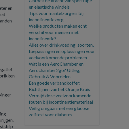
Ontdek de kracht van sporttape
en elastische windels
ater en
Tips voor mantelzorgers bij
oed
incontinentiezorg
handen
Welke producten maken echt
verschil voor mensen met
incontinentie?
Alles over drinkvoeding: soorten,
toepassingen en oplossingen voor
veelvoorkomende problemen.
Wat is een AeroChamber en
egatief
Aerochamber2go? Uitleg,
 prikken
Gebruik & Voordelen
Een goede verbandkoffer:
Richtlijnen van het Oranje Kruis
vinger
​Vermijd deze veelvoorkomende
fouten bij incontinentiemateriaal
Veilig omgaan met een glucose
ting
zelftest voor diabetes
rijgen.
ststrip