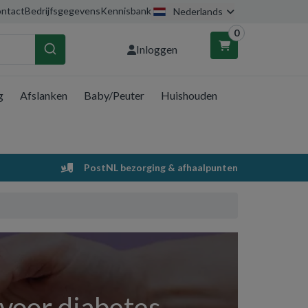
ntact
Bedrijfsgegevens
Kennisbank
Nederlands
0
Inloggen
g
Afslanken
Baby/Peuter
Huishouden
nkelwagen
Uw winkelwagen is leeg.
PostNL bezorging & afhaalpunten
Vul hem met producten.
 voor diabetes