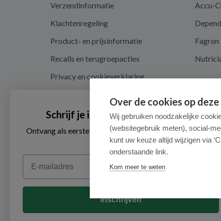
Verzendinformatie
Accu-C
Klachtenregeling
Depen
Product- en prijsinformatie
Fagron
Recalls en terugroepacties
Nutrici
Privacy en cookieverklaring
Cookie instellingen
Over de cookies op deze
Algemene voorwaarden
Schrijf je in voor onze nieuwsbrief
Wij gebruiken noodzakelijke cooki
(websitegebruik meten), social-me
Herroepingsrecht en retouren
Ontvang als eerste de beste aanbiedingen en persoonlijk
advies
kunt uw keuze altijd wijzigen via ‘C
onderstaande link.
Email
Kom meer te weten
Inschrijven
© 2026 - Medimart.nl.