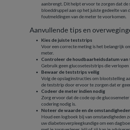
aanbrengt. Dit helpt ervoor te zorgen dat d
bloeddruppel aan op het juiste gedeelte van d
foutmeldingen van de meter te voorkomen.
Aanvullende tips en overweging
Kies de juiste teststrips
Voor een correcte meting is het belangrijk o
meter.
Controleer de houdbaarheidsdatum van t
Gebruik geen glucoseteststrips die verlopen 
Bewaar de teststrips veilig
Volg de opslaginstructies om blootstelling a
de teststrip door ervoor te zorgen dat er gee
Codeer de meter indien nodig
Zorg ervoor dat de code op de glucosemeter
codering nodig is.
Noteer de waarde en de omstandighede
Houd een logboek bij van omstandigheden zo
uw diabetesverpleegkundige om een dagboek. A
met je zorgverlener. Hij of zij kan je adviser