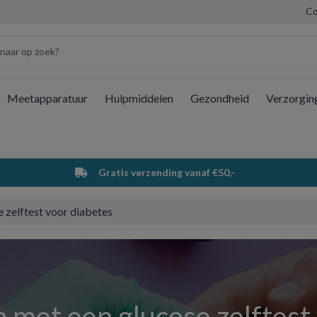
Co
Meetapparatuur
Hulpmiddelen
Gezondheid
Verzorgin
Wi
Gratis verzending vanaf €50,-
 zelftest voor diabetes
 met een glucose zelftest