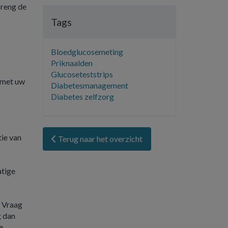
Breng de
Tags
Bloedglucosemeting
Priknaalden
Glucoseteststrips
n met uw
Diabetesmanagement
Diabetes zelfzorg
tie van
Terug naar het overzicht
atige
. Vraag
g dan
e