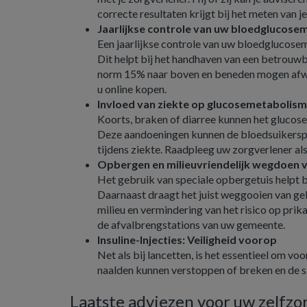
correcte resultaten krijgt bij het meten van 
Jaarlijkse controle van uw bloedglucose
Een jaarlijkse controle van uw bloedglucose
Dit helpt bij het handhaven van een betrou
norm 15% naar boven en beneden mogen afwij
u online kopen.
Invloed van ziekte op glucosemetabolis
Koorts, braken of diarree kunnen het glucose
Deze aandoeningen kunnen de bloedsuikerspi
tijdens ziekte. Raadpleeg uw zorgverlener als
Opbergen en milieuvriendelijk wegdoen
Het gebruik van speciale opbergetuis helpt 
Daarnaast draagt het juist weggooien van geb
milieu en vermindering van het risico op prik
de afvalbrengstations van uw gemeente.
Insuline-Injecties: Veiligheid voorop
Net als bij lancetten, is het essentieel om voo
naalden kunnen verstoppen of breken en de sil
Laatste adviezen voor uw zelfzor