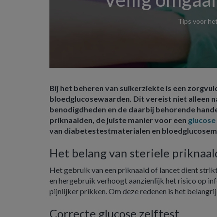
Tips voor het
Bij het beheren van suikerziekte is een zorgvul
bloedglucosewaarden. Dit vereist niet alleen 
benodigdheden en de daarbij behorende handeli
priknaalden, de juiste manier voor een
glucose 
van diabetestestmaterialen en bloedglucosem
Het belang van steriele priknaa
Het gebruik van een priknaald of lancet dient strikt 
en hergebruik verhoogt aanzienlijk het risico op in
pijnlijker prikken. Om deze redenen is het belangri
Correcte glucose zelftest