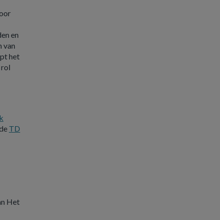
voor
den en
n van
pt het
 rol
k
 de
TD
van Het