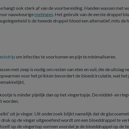
se hangt ook sterk af van de voorbereiding. Handen wassen met w
l voor nauwkeurige
metingen
. Het gebruik van de eerste druppel bl
sgelegenheid is de tweede druppel bloed een alternatief, mits de 
eststrip
om infecties te voorkomen en pijn te minimaliseren.
en met zeep is nodig om resten van eten en vuil, die de uitslag n
opwarmen voor het prikken bevordert de bloedcirculatie, wat het
gemakkelijkt.
kootje is minder pijnlijk dan op het vingertopje. De middel- en ring
kt worden.
elkt' uit je vinger. Uit onderzoek blijkt namelijk dat de glucoseme
 druk op de vinger uitgeoefend wordt om een bloeddruppel te verk
chzelf op de vingertop vormen voordat je de bloeddruppel op de te