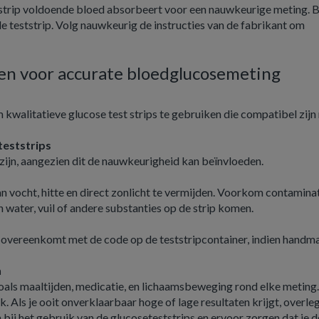
e strip voldoende bloed absorbeert voor een nauwkeurige meting. 
e teststrip. Volg nauwkeurig de instructies van de fabrikant om
en voor accurate bloedglucosemeting
m kwalitatieve glucose test strips te gebruiken die compatibel zij
eststrips
zijn, aangezien dit de nauwkeurigheid kan beïnvloeden.
an vocht, hitte en direct zonlicht te vermijden. Voorkom contamina
n water, vuil of andere substanties op de strip komen.
 overeenkomt met de code op de teststripcontainer, indien handm
n
als maaltijden, medicatie, en lichaamsbeweging rond elke meting
ls je ooit onverklaarbaar hoge of lage resultaten krijgt, overle
en bij het gebruik van de glucoseteststrips en ervoor zorgen dat je d