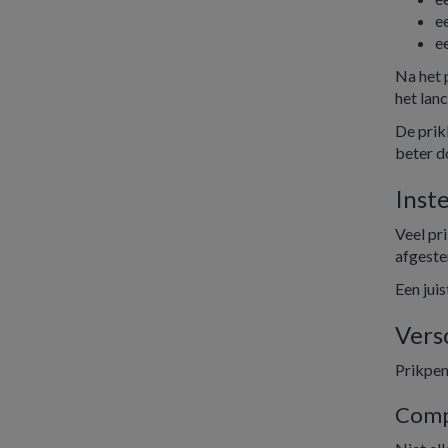
e
e
Na het 
het lanc
De prik
beter d
Inst
Veel pr
afgeste
Een jui
Vers
Prikpen
Compa