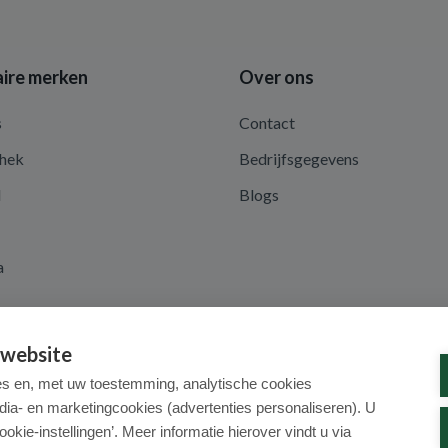
ire merken
Over ons
s
Contact
hek
Bedrijfsgegevens
d
Blogs
a
 website
es en, met uw toestemming, analytische cookies
dia- en marketingcookies (advertenties personaliseren). U
ookie-instellingen’. Meer informatie hierover vindt u via