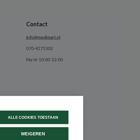
Contact
info@medimart.nl
070-4271302
Ma-Vr 10:00-12:00
ALLE COOKIES TOESTAAN
WEIGEREN